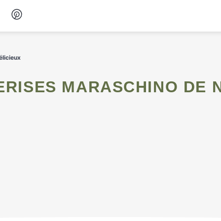
Desserts
élicieux
Petit-déjeuner
Snacks
Soupes