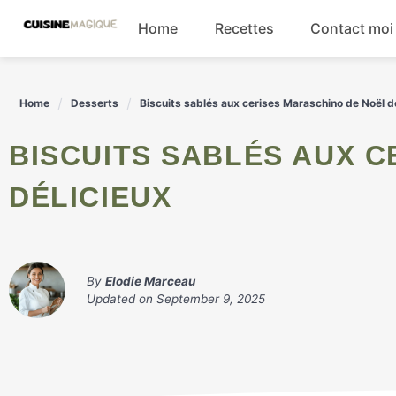
Skip
Home
Recettes
Contact moi
to
content
Boissons
Home
Desserts
Biscuits sablés aux cerises Maraschino de Noël d
Entrées
BISCUITS SABLÉS AUX CERISES MARASCHINO DE NOËL
Salades
DÉLICIEUX
Plats principaux
By
Elodie Marceau
Updated on
September 9, 2025