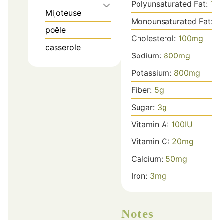
Polyunsaturated Fat:
1
g
Mijoteuse
Monounsaturated Fat:
8
poêle
Cholesterol:
100
mg
casserole
Sodium:
800
mg
Potassium:
800
mg
Fiber:
5
g
Sugar:
3
g
Vitamin A:
100
IU
Vitamin C:
20
mg
Calcium:
50
mg
Iron:
3
mg
Notes