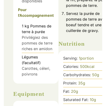
disponibles
pommes de terre.
Pour
Servez la purée de
l'Accompagnement
pommes de terre avec
boeuf tendre et une
1
kg
Pommes de
cuillerée de gravy.
terre à purée
Privilégiez des
Nutrition
pommes de terre
riches en amidon
Légumes
Serving:
1
portion
(facultatif)
Calories:
500
kcal
Carottes, céleri,
poivrons
Carbohydrates:
50
g
Protein:
35
g
Fat:
20
g
Equipment
Saturated Fat:
10
g