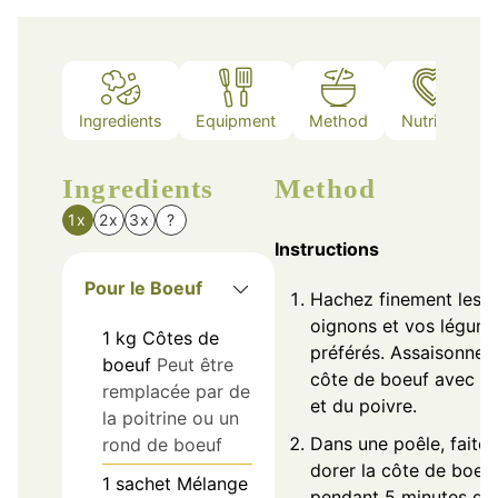
Ingredients
Equipment
Method
Nutrition
Ingredients
Method
1x
2x
3x
?
Instructions
Pour le Boeuf
Hachez finement les
oignons et vos légum
1
kg
Côtes de
préférés. Assaisonnez 
boeuf
Peut être
côte de boeuf avec du
remplacée par de
et du poivre.
la poitrine ou un
Dans une poêle, faites
rond de boeuf
dorer la côte de boeu
1
sachet
Mélange
pendant 5 minutes de