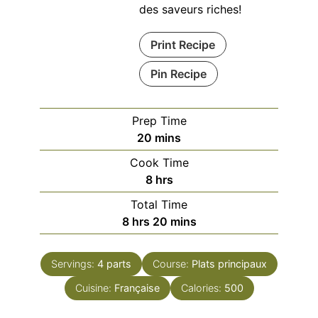
des saveurs riches!
Print Recipe
Pin Recipe
Prep Time
minutes
20
mins
Cook Time
hours
8
hrs
Total Time
hours
minutes
8
hrs
20
mins
Servings:
4
parts
Course:
Plats principaux
Cuisine:
Française
Calories:
500