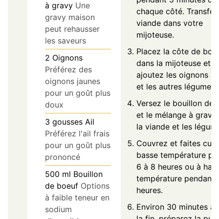
à gravy
Une
chaque côté. Transfér
gravy maison
viande dans votre
peut rehausser
mijoteuse.
les saveurs
Placez la côte de boe
2
Oignons
dans la mijoteuse et
Préférez des
ajoutez les oignons h
oignons jaunes
et les autres légumes.
pour un goût plus
Versez le bouillon de 
doux
et le mélange à gravy 
3
gousses
Ail
la viande et les légum
Préférez l'ail frais
Couvrez et faites cuir
pour un goût plus
basse température pe
prononcé
6 à 8 heures ou à hau
500
ml
Bouillon
température pendant 
de boeuf
Options
heures.
à faible teneur en
Environ 30 minutes av
sodium
la fin, préparez la pur