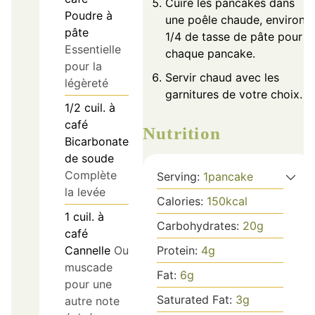
Cuire les pancakes dans
Poudre à
une poêle chaude, environ
pâte
1/4 de tasse de pâte pour
Essentielle
chaque pancake.
pour la
Servir chaud avec les
légèreté
garnitures de votre choix.
1/2
cuil. à
café
Nutrition
Bicarbonate
de soude
Complète
Serving:
1
pancake
la levée
Calories:
150
kcal
1
cuil. à
Carbohydrates:
20
g
café
Cannelle
Ou
Protein:
4
g
muscade
Fat:
6
g
pour une
Saturated Fat:
3
g
autre note