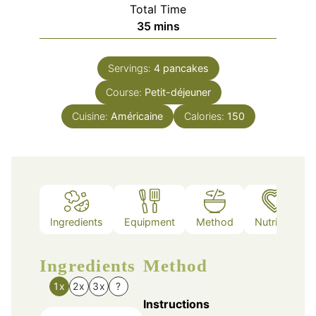
Total Time
minutes
35
mins
Servings:
4
pancakes
Course:
Petit-déjeuner
Cuisine:
Américaine
Calories:
150
Ingredients
Equipment
Method
Nutrition
Ingredients
Method
1x
2x
3x
?
Instructions