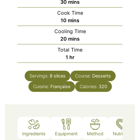
minutes
30
mins
Cook Time
minutes
10
mins
Cooling Time
minutes
20
mins
Total Time
hour
1
hr
Servings:
8
slices
Course:
Desserts
Cuisine:
Française
Calories:
320
Ingredients
Equipment
Method
Nutrition