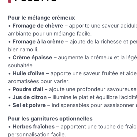
Pour le mélange crémeux
•
Fromage de chèvre
– apporte une saveur acidulé
ambiante pour un mélange facile.
•
Fromage à la crème
– ajoute de la richesse et per
bien ramolli.
•
Crème épaisse
– augmente la crémeux et la légèr
souhaitée.
•
Huile d’olive
– apporte une saveur fruitée et aide
aromatisées pour varier.
•
Poudre d’ail
– ajoute une profondeur savoureuse ; l
•
Jus de citron
– illumine le plat et équilibre l’acidi
•
Sel et poivre
– indispensables pour assaisonner e
Pour les garnitures optionnelles
•
Herbes fraîches
– apportent une touche de fraîc
personnalisation facile.