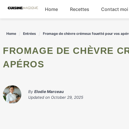
Skip
Home
Recettes
Contact moi
to
content
Boissons
Home
Entrées
Fromage de chèvre crémeux fouetté pour vos apér
Entrées
FROMAGE DE CHÈVRE CRÉMEUX FOUETTÉ POUR VOS
Salades
APÉROS
Plats principaux
By
Elodie Marceau
Updated on
October 29, 2025