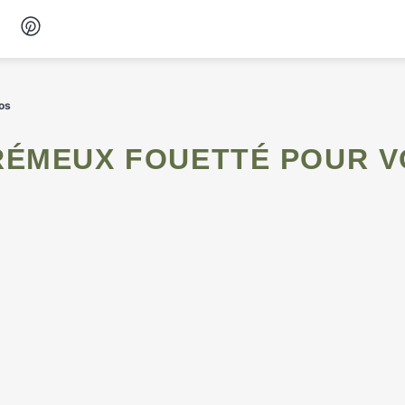
Desserts
os
Petit-déjeuner
Snacks
Soupes