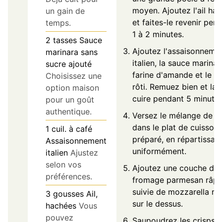
moyen. Ajoutez l'ail ha
un gain de
et faites-le revenir pen
temps.
1 à 2 minutes.
2
tasses
Sauce
Ajoutez l'assaisonneme
marinara sans
italien, la sauce marinar
sucre ajouté
farine d'amande et le p
Choisissez une
rôti. Remuez bien et lai
option maison
cuire pendant 5 minutes
pour un goût
authentique.
Versez le mélange de p
dans le plat de cuisson
1
cuil. à café
préparé, en répartissan
Assaisonnement
uniformément.
italien
Ajustez
selon vos
Ajoutez une couche de
préférences.
fromage parmesan râp
suivie de mozzarella râ
3
gousses
Ail,
sur le dessus.
hachées
Vous
pouvez
Saupoudrez les crisps 