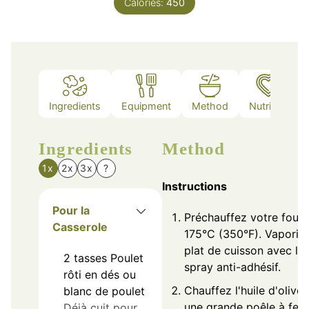
Calories:
450
Ingredients
Equipment
Method
Nutrition
Ingredients
Method
1x
2x
3x
?
Instructions
Pour la
Préchauffez votre four 
Casserole
175°C (350°F). Vaporise
plat de cuisson avec le
2
tasses
Poulet
spray anti-adhésif.
rôti en dés ou
Chauffez l'huile d'olive
blanc de poulet
une grande poêle à feu
Déjà cuit pour