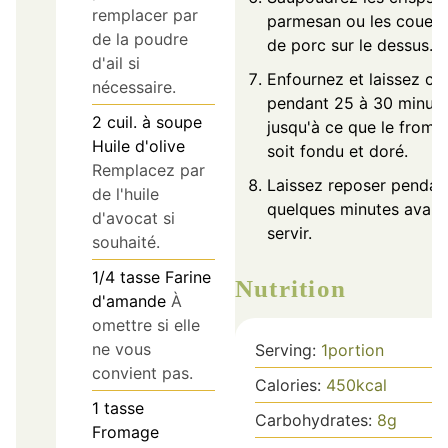
remplacer par
parmesan ou les couen
de la poudre
de porc sur le dessus.
d'ail si
Enfournez et laissez cui
nécessaire.
pendant 25 à 30 minute
2
cuil. à soupe
jusqu'à ce que le froma
Huile d'olive
soit fondu et doré.
Remplacez par
Laissez reposer pendan
de l'huile
quelques minutes avant
d'avocat si
servir.
souhaité.
1/4
tasse
Farine
Nutrition
d'amande
À
omettre si elle
ne vous
Serving:
1
portion
convient pas.
Calories:
450
kcal
1
tasse
Carbohydrates:
8
g
Fromage