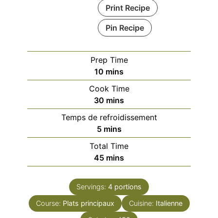
Print Recipe
Pin Recipe
Prep Time
minutes
10
mins
Cook Time
minutes
30
mins
Temps de refroidissement
minutes
5
mins
Total Time
minutes
45
mins
Servings:
4
portions
Course:
Plats principaux
Cuisine:
Italienne