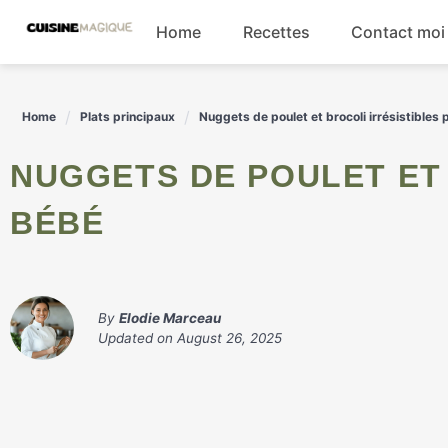
Skip
Home
Recettes
Contact moi
to
content
Boissons
Home
Plats principaux
Nuggets de poulet et brocoli irrésistibles
Entrées
NUGGETS DE POULET ET BROCOLI IRRÉSISTIBLES POUR
Salades
BÉBÉ
Plats principaux
By
Elodie Marceau
Updated on
August 26, 2025