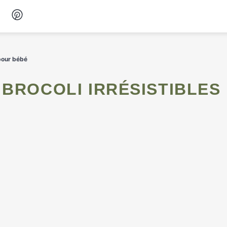
Desserts
 pour bébé
Petit-déjeuner
Snacks
Soupes