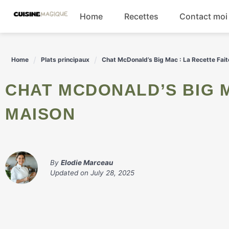
Skip
Home
Recettes
Contact moi
to
content
Boissons
Home
Plats principaux
Chat McDonald’s Big Mac : La Recette Fai
Entrées
CHAT MCDONALD’S BIG MAC : LA RECETTE FAITES
Salades
MAISON
Plats principaux
By
Elodie Marceau
Updated on
July 28, 2025