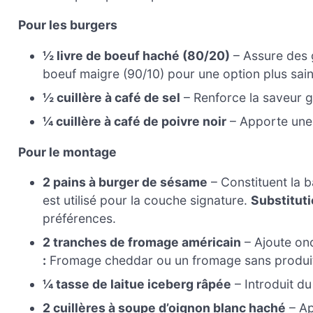
Pour les burgers
½ livre de boeuf haché (80/20)
– Assure des 
boeuf maigre (90/10) pour une option plus sain
½ cuillère à café de sel
– Renforce la saveur g
¼ cuillère à café de poivre noir
– Apporte une 
Pour le montage
2 pains à burger de sésame
– Constituent la 
est utilisé pour la couche signature.
Substituti
préférences.
2 tranches de fromage américain
– Ajoute onc
:
Fromage cheddar ou un fromage sans produits 
¼ tasse de laitue iceberg râpée
– Introduit du
2 cuillères à soupe d’oignon blanc haché
– Ap