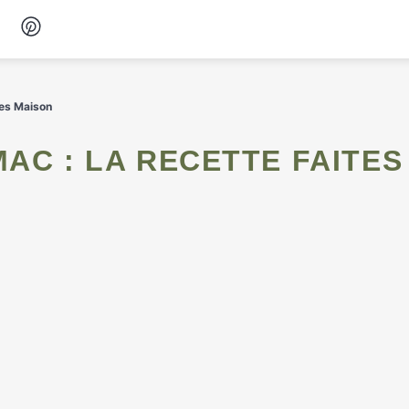
Desserts
tes Maison
Petit-déjeuner
Snacks
Soupes