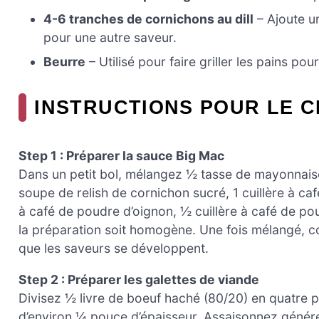
4-6 tranches de cornichons au dill
– Ajoute u
pour une autre saveur.
Beurre
– Utilisé pour faire griller les pains pou
INSTRUCTIONS POUR LE 
Step 1 : Préparer la sauce Big Mac
Dans un petit bol, mélangez ½ tasse de mayonnaise,
soupe de relish de cornichon sucré, 1 cuillère à café
à café de poudre d’oignon, ½ cuillère à café de poud
la préparation soit homogène. Une fois mélangé, c
que les saveurs se développent.
Step 2 : Préparer les galettes de viande
Divisez ½ livre de boeuf haché (80/20) en quatre p
d’environ ¼ pouce d’épaisseur. Assaisonnez génére