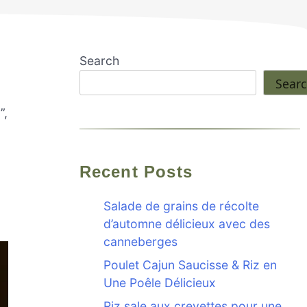
Search
Sear
”,
Recent Posts
n
Salade de grains de récolte
d’automne délicieux avec des
canneberges
Poulet Cajun Saucisse & Riz en
Une Poêle Délicieux
Riz sale aux crevettes pour une