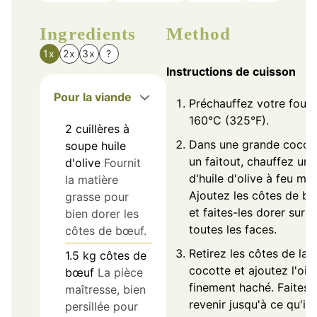
Ingredients
Method
1x
2x
3x
?
Instructions de cuisson
Pour la viande
Préchauffez votre four 
160°C (325°F).
2
cuillères à
Dans une grande cocot
soupe
huile
un faitout, chauffez un
d'olive
Fournit
d'huile d'olive à feu mo
la matière
Ajoutez les côtes de b
grasse pour
et faites-les dorer sur
bien dorer les
toutes les faces.
côtes de bœuf.
Retirez les côtes de la
1.5
kg
côtes de
cocotte et ajoutez l'oi
bœuf
La pièce
finement haché. Faites
maîtresse, bien
revenir jusqu'à ce qu'il 
persillée pour