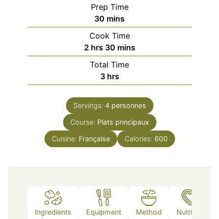
Prep Time
minutes
30
mins
Cook Time
hours
minutes
2
hrs
30
mins
Total Time
hours
3
hrs
Servings:
4
personnes
Course:
Plats principaux
Cuisine:
Française
Calories:
600
Ingredients
Equipment
Method
Nutrition