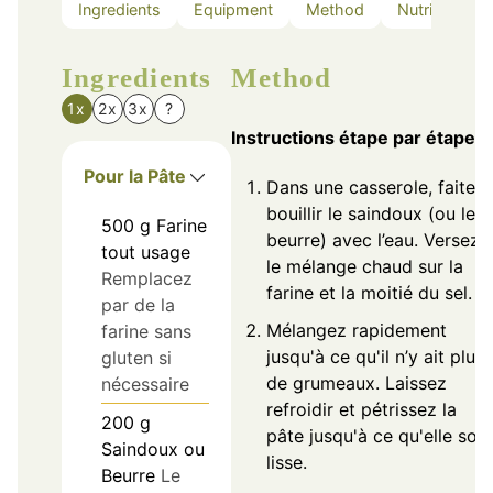
Ingredients
Equipment
Method
Nutrition
Ingredients
Method
1x
2x
3x
?
Instructions étape par étape
Pour la Pâte
Dans une casserole, faites
bouillir le saindoux (ou le
500
g
Farine
beurre) avec l’eau. Versez
tout usage
le mélange chaud sur la
Remplacez
farine et la moitié du sel.
par de la
Mélangez rapidement
farine sans
jusqu'à ce qu'il n’y ait plus
gluten si
de grumeaux. Laissez
nécessaire
refroidir et pétrissez la
200
g
pâte jusqu'à ce qu'elle soit
Saindoux ou
lisse.
Beurre
Le