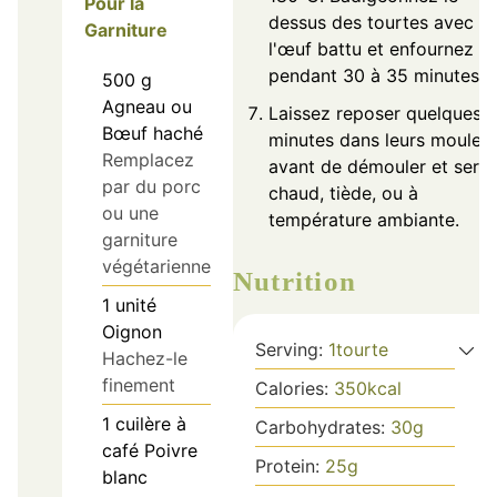
Pour la
dessus des tourtes avec
Garniture
l'œuf battu et enfournez
pendant 30 à 35 minutes.
500
g
Agneau ou
Laissez reposer quelques
Bœuf haché
minutes dans leurs moules
Remplacez
avant de démouler et servi
par du porc
chaud, tiède, ou à
ou une
température ambiante.
garniture
végétarienne
Nutrition
1
unité
Oignon
Serving:
1
tourte
Hachez-le
finement
Calories:
350
kcal
1
cuilère à
Carbohydrates:
30
g
café
Poivre
Protein:
25
g
blanc