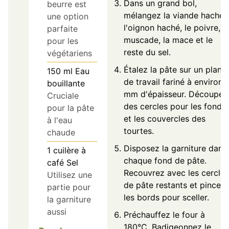
Dans un grand bol,
beurre est
mélangez la viande hachée
une option
l'oignon haché, le poivre, l
parfaite
muscade, la mace et le
pour les
reste du sel.
végétariens
Étalez la pâte sur un plan
150
ml
Eau
de travail fariné à environ 
bouillante
mm d'épaisseur. Découpez
Cruciale
des cercles pour les fonds
pour la pâte
et les couvercles des
à l'eau
tourtes.
chaude
Disposez la garniture dans
1
cuilère à
chaque fond de pâte.
café
Sel
Recouvrez avec les cercles
Utilisez une
de pâte restants et pincez
partie pour
les bords pour sceller.
la garniture
aussi
Préchauffez le four à
180°C. Badigeonnez le