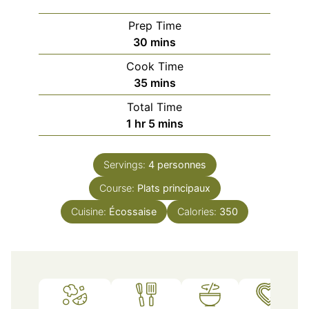
Prep Time
minutes
30
mins
Cook Time
minutes
35
mins
Total Time
hour
minutes
1
hr
5
mins
Servings:
4
personnes
Course:
Plats principaux
Cuisine:
Écossaise
Calories:
350