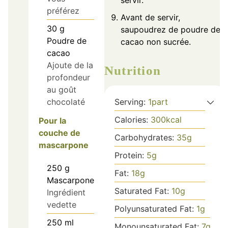
servir.
préférez
Avant de servir,
30
g
saupoudrez de poudre de
Poudre de
cacao non sucrée.
cacao
Ajoute de la
Nutrition
profondeur
au goût
Serving:
1
part
chocolaté
Calories:
300
kcal
Pour la
couche de
Carbohydrates:
35
g
mascarpone
Protein:
5
g
250
g
Fat:
18
g
Mascarpone
Saturated Fat:
10
g
Ingrédient
vedette
Polyunsaturated Fat:
1
g
250
ml
Monounsaturated Fat:
7
g