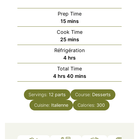
Prep Time
minutes
15
mins
Cook Time
minutes
25
mins
Réfrigération
hours
4
hrs
Total Time
hours
minutes
4
hrs
40
mins
Servings:
12
parts
Course:
Desserts
Cuisine:
Italienne
Calories:
300