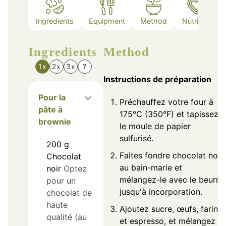
Ingredients
Equipment
Method
Nutrition
Ingredients
Method
1x
2x
3x
?
Instructions de préparation
Pour la
Préchauffez votre four à
pâte à
175°C (350°F) et tapissez
brownie
le moule de papier
sulfurisé.
200
g
Faites fondre chocolat noir
Chocolat
au bain-marie et
noir
Optez
mélangez-le avec le beurre
pour un
jusqu'à incorporation.
chocolat de
haute
Ajoutez sucre, œufs, farine
qualité (au
et espresso, et mélangez