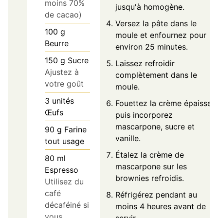
moins 70%
jusqu'à homogène.
de cacao)
Versez la pâte dans le
100
g
moule et enfournez pour
Beurre
environ 25 minutes.
150
g
Sucre
Laissez refroidir
Ajustez à
complètement dans le
votre goût
moule.
3
unités
Fouettez la crème épaisse,
Œufs
puis incorporez
mascarpone, sucre et
90
g
Farine
vanille.
tout usage
Étalez la crème de
80
ml
mascarpone sur les
Espresso
brownies refroidis.
Utilisez du
café
Réfrigérez pendant au
décaféiné si
moins 4 heures avant de
vous