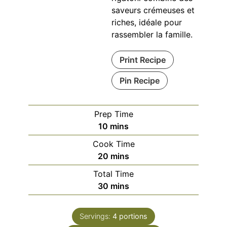
saveurs crémeuses et
riches, idéale pour
rassembler la famille.
Print Recipe
Pin Recipe
Prep Time
minutes
10
mins
Cook Time
minutes
20
mins
Total Time
minutes
30
mins
Servings:
4
portions