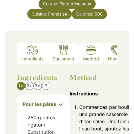
Course:
Plats principaux
Cuisine:
Française
Calories:
600
Ingredients
Equipment
Method
Nutrition
Ingredients
Method
1x
2x
3x
?
Instructions
Pour les pâtes
Commencez par bouillir
une grande casserole
250
g
pâtes
d'eau salée. Une fois qu
rigatoni
l'eau bout, ajoutez les
Substitution :