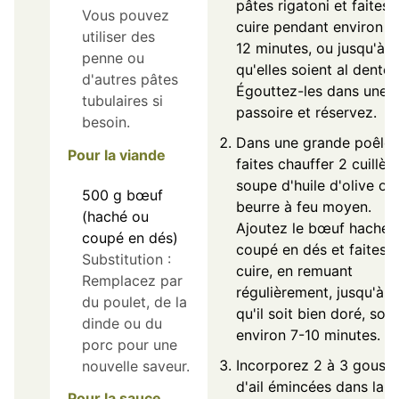
pâtes rigatoni et faites-
Vous pouvez
cuire pendant environ 1
utiliser des
12 minutes, ou jusqu'à c
penne ou
qu'elles soient al dente.
d'autres pâtes
Égouttez-les dans une
tubulaires si
passoire et réservez.
besoin.
Dans une grande poêle,
Pour la viande
faites chauffer 2 cuillèr
soupe d'huile d'olive ou
500
g
bœuf
beurre à feu moyen.
(haché ou
Ajoutez le bœuf haché 
coupé en dés)
coupé en dés et faites-l
Substitution :
cuire, en remuant
Remplacez par
régulièrement, jusqu'à c
du poulet, de la
qu'il soit bien doré, soit
dinde ou du
environ 7-10 minutes.
porc pour une
Incorporez 2 à 3 gouss
nouvelle saveur.
d'ail émincées dans la
Pour la sauce