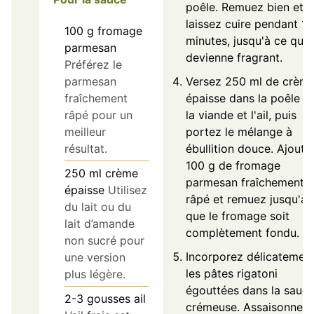
poêle. Remuez bien et
laissez cuire pendant 1 
100
g
fromage
minutes, jusqu'à ce que l
parmesan
devienne fragrant.
Préférez le
Versez 250 ml de crèm
parmesan
épaisse dans la poêle a
fraîchement
la viande et l'ail, puis
râpé pour un
portez le mélange à
meilleur
ébullition douce. Ajoute
résultat.
100 g de fromage
250
ml
crème
parmesan fraîchement
épaisse
Utilisez
râpé et remuez jusqu'à 
du lait ou du
que le fromage soit
lait d’amande
complètement fondu.
non sucré pour
Incorporez délicatemen
une version
les pâtes rigatoni
plus légère.
égouttées dans la sauc
2-3
gousses
ail
crémeuse. Assaisonnez