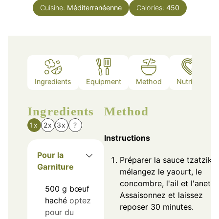
Cuisine:
Méditerranéenne
Calories:
450
Ingredients
Equipment
Method
Nutrition
Ingredients
Method
1x
2x
3x
?
Instructions
Pour la
Préparer la sauce tzatziki :
Garniture
mélangez le yaourt, le
concombre, l'ail et l'aneth.
500
g
bœuf
Assaisonnez et laissez
haché
optez
reposer 30 minutes.
pour du