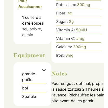
Pour
Potassium:
800
mg
Assaisonner
Fiber:
4
g
1
cuillère à
Sugar:
2
g
café
épices
sel, poivre,
Vitamin A:
500
IU
cumin
Vitamin C:
5
mg
Calcium:
200
mg
Equipment
Iron:
3
mg
Notes
grande
poêle
Pour un goût optimal, prépare
bol
la sauce tzatziki 24 heures à
l'avance. Réchauffez les pains
Spatule
pita avant de les garnir.