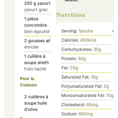
200
g
yaourt
yaourt grec
Nutrition
1
pièce
concombre
Serving:
1
poche
bien égoutté
Calories:
450
kcal
2
gousses
ail
émicée
Carbohydrates:
35
g
1
cuillère à
Protein:
30
g
soupe
aneth
Fat:
25
g
frais haché
Saturated Fat:
10
g
Pour la
Cuisson
Polyunsaturated Fat:
5
g
Monounsaturated Fat:
10
g
2
cuillères à
soupe
huile
Cholesterol:
80
mg
d'olive
Sodium:
600
mg