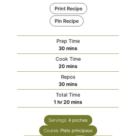
Print Recipe
Pin Recipe
Prep Time
minutes
30
mins
Cook Time
minutes
20
mins
Repos
minutes
30
mins
Total Time
hour
minutes
1
hr
20
mins
Servings:
4
poches
Course:
Plats principaux