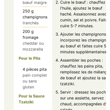
Cuire le bœuf : chauffez
bœuf maigre
l'huile, ajoutez le bœuf
250
g
haché. Assaisonnez avec
champignons
cumin, sel et poivre. Faites
tranchés
cuire 5-7 minutes.
200
g
Ajouter les champignons :
fromage
incorporez les champigno
cheddar ou
au bœuf et faites cuire 5-
mozzarella
minutes supplémentaires.
Pour le Pita
Assembler les poches :
chauffez les pains pita,
4
pièces
pita
remplissez les de mélange
pain complet
de bœuf et ajoutez la sau
ou sans
tzatziki.
gluten
Servir : dressez les poches
Pour la Sauce
sur une assiette, servez
Tzatziki
chaud, accompagnées d'u
salade.