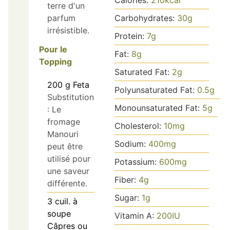
Calories:
210
kcal
terre d'un
parfum
Carbohydrates:
30
g
irrésistible.
Protein:
7
g
Pour le
Fat:
8
g
Topping
Saturated Fat:
2
g
200
g
Feta
Polyunsaturated Fat:
0.5
g
Substitution
Monounsaturated Fat:
5
g
: Le
fromage
Cholesterol:
10
mg
Manouri
Sodium:
400
mg
peut être
utilisé pour
Potassium:
600
mg
une saveur
Fiber:
4
g
différente.
Sugar:
1
g
3
cuil. à
soupe
Vitamin A:
200
IU
Câpres ou