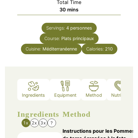
Total Time
minutes
30
mins
Servings:
4
personnes
Course:
Plats principaux
Cuisine:
Méditerranéenne
Calories:
210
Ingredients
Equipment
Method
Nutrition
Ingredients
Method
1x
2x
3x
?
Instructions pour les Pommes