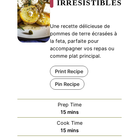
IRRÉSISTIBLES
Une recette délicieuse de
pommes de terre écrasées à
la feta, parfaite pour
accompagner vos repas ou
comme plat principal.
Print Recipe
Pin Recipe
Prep Time
minutes
15
mins
Cook Time
minutes
15
mins