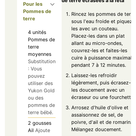
de terre écrasées à la feta
Pour les
Pommes de
Rincez les pommes de terre
terre
sous l'eau froide et piquez-
les avec un couteau.
4
unités
Placez-les dans un plat
Pommes de
allant au micro-ondes,
terre
couvrez-les et faites-les
moyennes
cuire à puissance maximale
Substitution
pendant 7 à 12 minutes.
: Vous
Laissez-les refroidir
pouvez
légèrement, puis écrasez-
utiliser des
les doucement avec un
Yukon Gold
écraseur ou une fourchette.
ou des
pommes de
Arrosez d'huile d'olive et
terre bébé.
assaisonnez de sel, de
poivre, d'ail et de romarin.
2
gousses
Mélangez doucement.
Ail
Ajoute