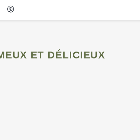
Desserts
Petit-déjeuner
MEUX ET DÉLICIEUX
Snacks
Soupes