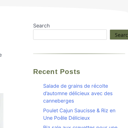
Search
Sear
e
Recent Posts
Salade de grains de récolte
d’automne délicieux avec des
canneberges
Poulet Cajun Saucisse & Riz en
Une Poêle Délicieux
Riz sale aux crevettes pour une