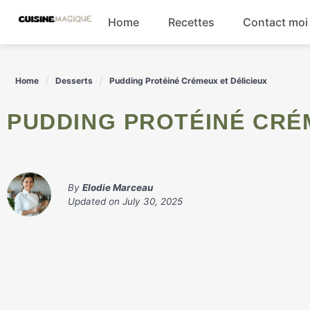
Skip
Home
Recettes
Contact moi
to
content
Boissons
Home
Desserts
Pudding Protéiné Crémeux et Délicieux
Entrées
PUDDING PROTÉINÉ CRÉ
Salades
Plats principaux
By
Elodie Marceau
Updated on
July 30, 2025