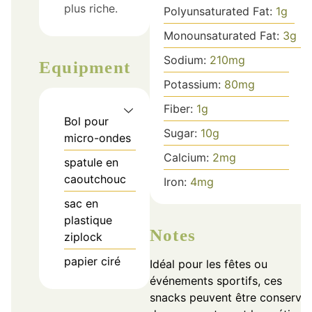
plus riche.
Polyunsaturated Fat:
1
g
Monounsaturated Fat:
3
g
Sodium:
210
mg
Equipment
Potassium:
80
mg
Fiber:
1
g
Bol pour
Sugar:
10
g
micro-ondes
Calcium:
2
mg
spatule en
caoutchouc
Iron:
4
mg
sac en
plastique
Notes
ziplock
papier ciré
Idéal pour les fêtes ou
événements sportifs, ces
snacks peuvent être conservé