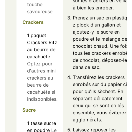
sur les crackers en veillant
touche
à bien les enrober.
savoureuse.
Prenez un sac en plastiqu
Crackers
ziplock d'un gallon et
ajoutez-y le sucre en
1
paquet
poudre et le mélange de
Crackers Ritz
chocolat chaud. Une fois
au beurre de
tous les crackers enrobés
cacahuète
de chocolat, déposez-les
Optez pour
dans ce sac.
d'autres mini
Transférez les crackers
crackers au
enrobés sur du papier ciré
beurre de
pour qu'ils sèchent. En
cacahuète si
séparant délicatement
indisponibles.
ceux qui se sont collés
Sucre
ensemble, vous éviterez l
agglomérats.
1
tasse
sucre
Laissez reposer les
en poudre
Le