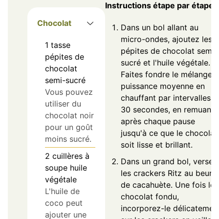
Instructions étape par étape
Chocolat
Dans un bol allant au
micro-ondes, ajoutez les
1
tasse
pépites de chocolat semi-
pépites de
sucré et l'huile végétale.
chocolat
Faites fondre le mélange à
semi-sucré
puissance moyenne en
Vous pouvez
chauffant par intervalles d
utiliser du
30 secondes, en remuant
chocolat noir
après chaque pause
pour un goût
jusqu'à ce que le chocolat
moins sucré.
soit lisse et brillant.
2
cuillères à
Dans un grand bol, versez
soupe
huile
les crackers Ritz au beurr
végétale
de cacahuète. Une fois le
L'huile de
chocolat fondu,
coco peut
incorporez-le délicatemen
ajouter une