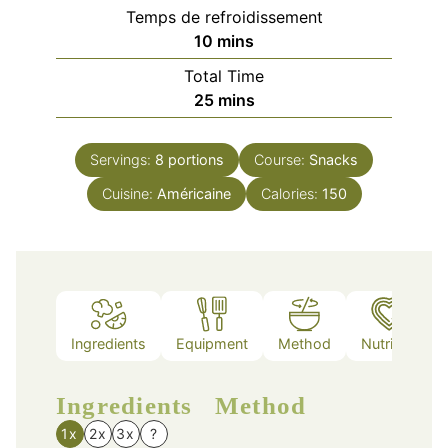
Temps de refroidissement
minutes
10
mins
Total Time
minutes
25
mins
Servings:
8
portions
Course:
Snacks
Cuisine:
Américaine
Calories:
150
Ingredients
Equipment
Method
Nutrition
Ingredients
Method
1x
2x
3x
?