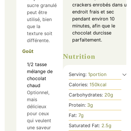
crackers enrobés dans un
sucre granulé
endroit frais et sec
peut être
pendant environ 10
utilisé, bien
minutes, afin que le
que la
chocolat durcisse
texture soit
parfaitement.
différente.
Goût
Nutrition
1/2
tasse
mélange de
Serving:
1
portion
chocolat
Calories:
150
kcal
chaud
Optionnel,
Carbohydrates:
20
g
mais
Protein:
3
g
délicieux
pour ceux
Fat:
7
g
qui veulent
Saturated Fat:
2.5
g
une saveur