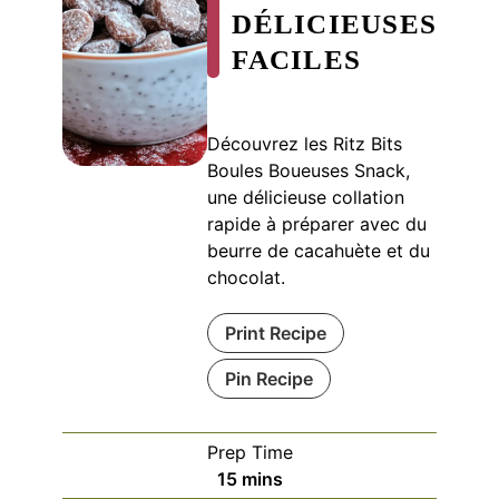
DÉLICIEUSES
FACILES
Découvrez les Ritz Bits
Boules Boueuses Snack,
une délicieuse collation
rapide à préparer avec du
beurre de cacahuète et du
chocolat.
Print Recipe
Pin Recipe
Prep Time
minutes
15
mins