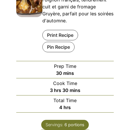
cuit et garni de fromage
Gruyère, parfait pour les soirées
d'automne.
Print Recipe
Pin Recipe
Prep Time
minutes
30
mins
Cook Time
hours
minutes
3
hrs
30
mins
Total Time
hours
4
hrs
Servings:
6
portions