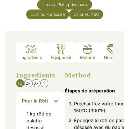
Course:
Plats principaux
Cuisine:
Française
Calories:
450
Ingredients
Equipment
Method
Nutrition
Ingredients
Method
1x
2x
3x
?
Étapes de préparation
Pour le Rôti
Préchauffez votre four à
150°C (300°F).
1
kg
rôti de
Épongez le rôti de palett
palette
désossé avec du papier
désossé