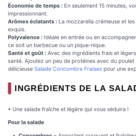
Économie de temps :
En seulement 15 minutes, vo
impressionnant.
Arômes éclatants :
La mozzarella crémeuse et les 
exquis.
Polyvalence :
Idéale en entrée ou en accompagneme
ce soit un barbecue ou un pique-nique.
Santé et goût :
Avec des ingrédients frais et léger
santé. Ajoutez un peu de protéines avec du poulet
délicieuse
Salade Concombre Fraises
pour une expé
INGRÉDIENTS DE LA SAL
• Une salade fraîche et légère qui vous séduira !
Pour la salade
Concombres
– Apportent croquant et fraîcheu