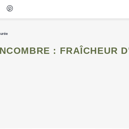
Desserts
surée
Petit-déjeuner
Snacks
Soupes