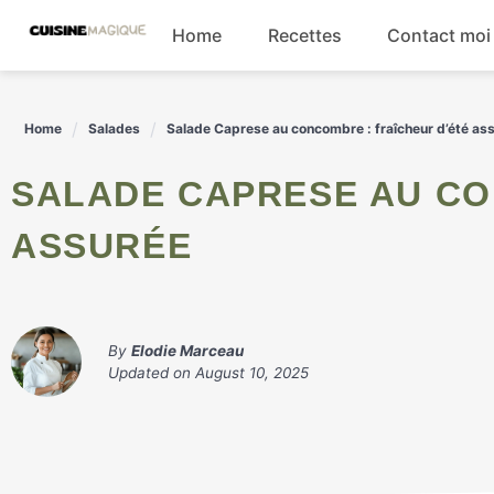
Skip
Home
Recettes
Contact moi
to
content
Boissons
Home
Salades
Salade Caprese au concombre : fraîcheur d’été as
Entrées
SALADE CAPRESE AU CONCOMBRE : FRAÎCHEUR D'ÉTÉ
Salades
ASSURÉE
Plats principaux
By
Elodie Marceau
Updated on
August 10, 2025