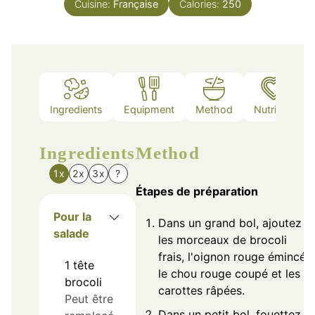
Cuisine:
Française
Calories:
250
Ingredients
Equipment
Method
Nutrition
Ingredients
Method
1x
2x
3x
?
Étapes de préparation
Pour la
Dans un grand bol, ajoutez
salade
les morceaux de brocoli
frais, l'oignon rouge émincé,
1
tête
le chou rouge coupé et les
brocoli
carottes râpées.
Peut être
Dans un petit bol, fouettez