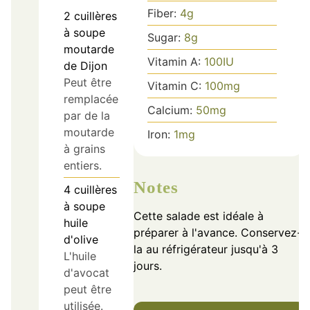
Fiber:
4
g
2
cuillères
à soupe
Sugar:
8
g
moutarde
Vitamin A:
100
IU
de Dijon
Peut être
Vitamin C:
100
mg
remplacée
Calcium:
50
mg
par de la
moutarde
Iron:
1
mg
à grains
entiers.
Notes
4
cuillères
à soupe
Cette salade est idéale à
huile
préparer à l'avance. Conservez-
d'olive
la au réfrigérateur jusqu'à 3
L'huile
jours.
d'avocat
peut être
utilisée.