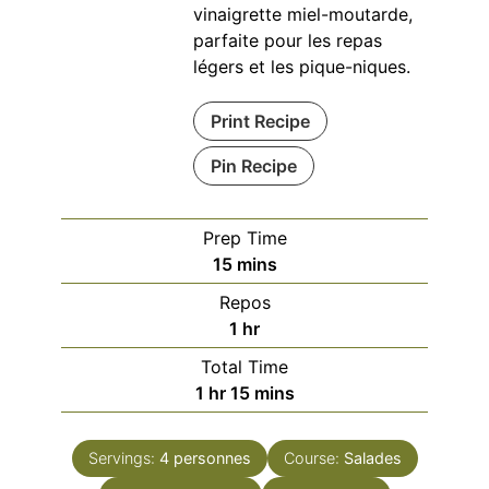
vinaigrette miel-moutarde,
parfaite pour les repas
légers et les pique-niques.
Print Recipe
Pin Recipe
Prep Time
minutes
15
mins
Repos
hour
1
hr
Total Time
hour
minutes
1
hr
15
mins
Servings:
4
personnes
Course:
Salades