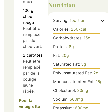
doux.
Nutrition
100
g
chou
Serving:
1
portion
rouge
Peut être
Calories:
250
kcal
remplacé
Carbohydrates:
15
g
par du
chou vert.
Protein:
8
g
2
carottes
Fat:
20
g
Peut être
Saturated Fat:
3
g
remplacé
Polyunsaturated Fat:
2
g
par de la
courge
Monounsaturated Fat:
15
g
jaune
Cholesterol:
30
mg
râpée.
Sodium:
500
mg
Pour la
vinaigrette
Potassium:
600
mg