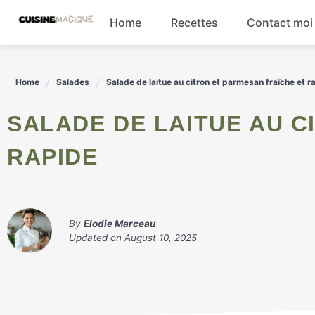
Skip
Home
Recettes
Contact moi
to
content
Boissons
Home
Salades
Salade de laitue au citron et parmesan fraîche et r
Entrées
SALADE DE LAITUE AU CITRON ET PARMESAN FRAÎCHE ET
Salades
RAPIDE
Plats principaux
By
Elodie Marceau
Updated on
August 10, 2025