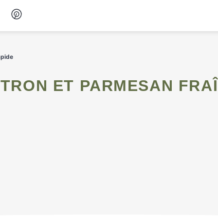
Desserts
apide
Petit-déjeuner
Snacks
Soupes