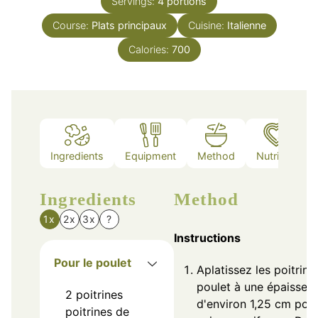
Servings:
4
portions
Course:
Plats principaux
Cuisine:
Italienne
Calories:
700
Ingredients
Equipment
Method
Nutrition
Ingredients
Method
1x
2x
3x
?
Instructions
Pour le poulet
Aplatissez les poitrine
poulet à une épaisseur
2
poitrines
d'environ 1,25 cm pou
poitrines de