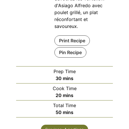
d'Asiago Alfredo avec
poulet grillé, un plat
réconfortant et
savoureux.
Print Recipe
Pin Recipe
Prep Time
minutes
30
mins
Cook Time
minutes
20
mins
Total Time
minutes
50
mins